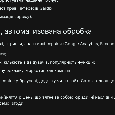
ористувача, надання послуг;
т прав і інтересів Gardix;
ізація сервісу).
ка, автоматизована обробка
і, скрипти, аналітичні сервіси (Google Analytics, Facebook
ту;
, кількість відвідувачів, популярність функцій;
ну рекламу, маркетингові кампанії.
cookie у браузері, додатку чи на сайті Gardix, однак 
рийняття рішень, що тягне за собою юридичні наслідки 
ремої згоди.