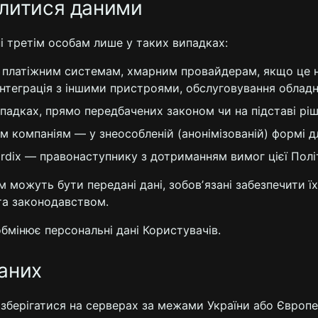
ділитися даними
ні третім особам лише у таких випадках:
 платіжним системам, хмарним провайдерам, якщо це н
інтеграція з іншими пристроями, обслуговування обладн
ипадках, прямо передбачених законом чи на підставі рі
 компаніям — у знеособленій (анонімізованій) формі дл
Gardix — правонаступнику з дотриманням вимог цієї Полі
им можуть бути передані дані, зобовʼязані забезпечити їх
та законодавством.
 обмінює персональні дані Користувачів.
аних
і зберігатися на серверах за межами України або Європ