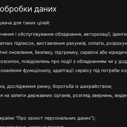
и обробки даних
увача для таких цілей:
чення і обслуговування обладнання, авторизації, ідентиф
атних підписок, виставлення рахунків, оплати, розрахун
нічні оновлення, безпеку, підтримку, сервісні або юридич
озсилок, повідомлень про події з обладнанням чи у дод
оналення функціоналу, адаптації сервісу під потреби к
ка, дослідження ринку, боротьба із шахрайством;
 на запити державних органів, розгляд звернень, веденн
України "Про захист персональних даних");