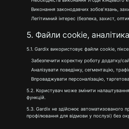
Необхідність виконання Угоди кінцевого к
Виконання законодавчих зобовʼязань, захис
Легітимний інтерес (безпека, захист, оптим
5. Файли cookie, аналіти
5.1. Gardix використовує файли cookie, піксел
Забезпечити коректну роботу додатку/сай
Аналізувати поведінку, сегментацію, трафік
Впроваджувати персоналізацію, таргетова
5.2. Користувач може змінити налаштування 
функцій.
5.3. Gardix не здійснює автоматизованого п
профілювання для відмови у послузі) без ок