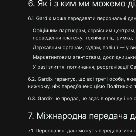
6. Як і з ким ми можемо 
6.1. Gardix може передавати персональні да
Офіційним партнерам, сервісним центрам,
проведення платежу, технічна підтримка, 
Державним органам, судам, поліції — у в
Маркетинговим агентствам, дослідницьким
У разі злиття, поглинання, реорганізації 
6.2. Gardix гарантує, що всі треті особи, як
нижчому, ніж передбачено цією Політикою 
6.3. Gardix не продає, не здає в оренду і не
7. Міжнародна передача д
7.1. Персональні дані можуть передаватися 