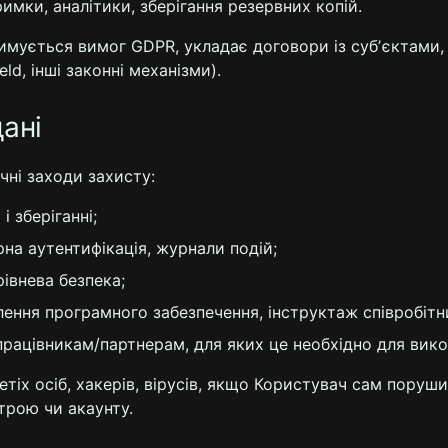
римки, аналітики, зберігання резервних копій.
тримується вимог GDPR, укладає договори із субʼєктами,
ld, інші законні механізми).
ані
ічні заходи захисту:
 зберіганні;
на аутентифікація, журнали подій;
рівнева безпека;
лення програмного забезпечення, інструктаж співробітни
рацівникам/партнерам, для яких це необхідно для викон
третіх осіб, хакерів, вірусів, якщо Користувач сам поруш
трою чи акаунту.