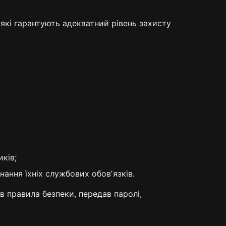
 які гарантують адекватний рівень захисту
ків;
ання їхніх службових обовʼязків.
ив правила безпеки, передав паролі,