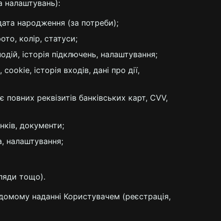
а налаштувань):
 дата народження (за потреби);
то, колір, статуси;
одій, історія підключень, налаштування;
ookie, історія входів, дані про дії,
є повних реквізитів банківських карт, CVV,
нків, документи;
а, налаштування;
гляди тощо).
відомому наданні Користувачем (реєстрація,