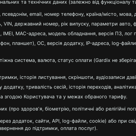
ональних та технічних даних (залежно від функціоналу т
, псевдонім, email, номер телефону, країна/місто, мова,
 VIN, державний номер, рік випуску, параметри авто, фо
 IMEI, MAC-адреса, модель обладнання, версія ПЗ, лог п
н, планшет), ОС, версія додатку, IP-адреса, log-файли, c
атіжна система, валюта, статус оплати (Gardix не зберіга
тримки, історія листування, скріншоти, аудіозаписи дзві
у додатку, тривалість сесій, історія переходів, аналітик
 за згодою Користувача та у межах обраного тарифу.
аних (про здоровʼя, біометрію, політичні або релігійні по
ерез додаток, сайти, API, log-файли, cookie) або при с
вернення до підтримки, оплата послуг).