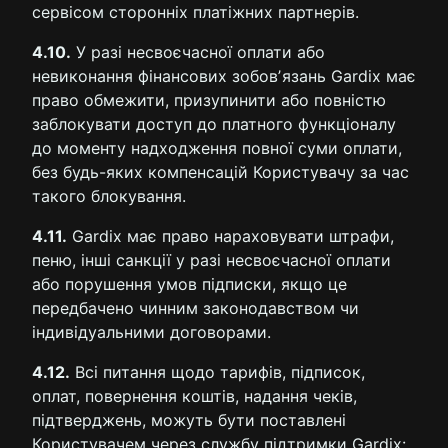
сервісом сторонніх платіжних партнерів.
4.10.
У разі несвоєчасної оплати або
невиконання фінансових зобовʼязань Gardix має
право обмежити, призупинити або повністю
заблокувати доступ до платного функціоналу
до моменту надходження повної суми оплати,
без будь-яких компенсацій Користувачу за час
такого блокування.
4.11.
Gardix має право нараховувати штрафи,
пеню, інші санкції у разі несвоєчасної оплати
або порушення умов підписки, якщо це
передбачено чинним законодавством чи
індивідуальними договорами.
4.12.
Всі питання щодо тарифів, підписок,
оплат, повернення коштів, надання чеків,
підтверджень, можуть бути поставлені
Користувачем через службу підтримки Gardix: