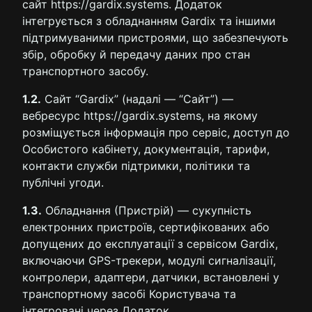
сайт https://gardix.systems. Додаток
інтегрується з обладнанням Gardix та іншими
підтримуваними пристроями, що забезпечують
збір, обробку й передачу даних про стан
транспортного засобу.
1.2.
Сайт “Gardix” (надалі — “Сайт”) —
вебресурс https://gardix.systems, на якому
розміщується інформація про сервіс, доступ до
Особистого кабінету, документація, тарифи,
контакти служби підтримки, політики та
публічні угоди.
1.3.
Обладнання (Пристрій) — сукупність
електронних пристроїв, сертифікованих або
допущених до експлуатації з сервісом Gardix,
включаючи GPS-трекери, модулі сигналізації,
контролери, адаптери, датчики, встановлені у
транспортному засобі Користувача та
інтегровані через Додаток.