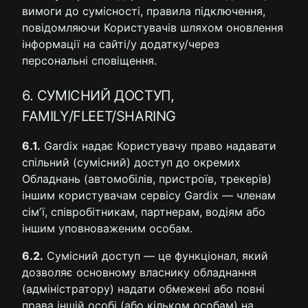
вимоги до сумісності, правила підключення,
повідомляючи Користувачів шляхом оновлення
інформації на сайті/у додатку/через
персональні сповіщення.
6. СУМІСНИЙ ДОСТУП,
FAMILY/FLEET/SHARING
6.1.
Gardix надає Користувачу право надавати
спільний (сумісний) доступ до окремих
Обладнань (автомобілів, пристроїв, трекерів)
іншим користувачам сервісу Gardix — членам
сімʼї, співробітникам, партнерам, водіям або
іншим уповноваженим особам.
6.2.
Сумісний доступ — це функціонал, який
дозволяє основному власнику обладнання
(адміністратору) надати обмежені або повні
права іншій особі (або кільком особам) на