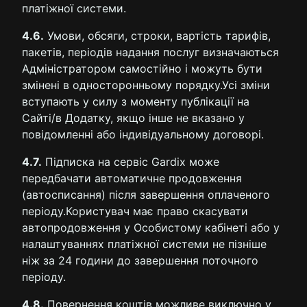
платіжної системи.
4.6.
Умови, обсяги, строки, вартість тарифів,
пакетів, періодів надання послуг визначаються
Адміністратором самостійно і можуть бути
змінені в односторонньому порядку.Усі зміни
вступають у силу з моменту публікації на
Сайті/в Додатку, якщо інше не вказано у
повідомленні або індивідуальному договорі.
4.7.
Підписка на сервіс Gardix може
передбачати автоматичне продовження
(автосписання) після завершення оплаченого
періоду.Користувач має право скасувати
автопродовження у Особистому кабінеті або у
налаштуваннях платіжної системи не пізніше
ніж за 24 години до завершення поточного
періоду.
4.8.
Повернення коштів можливе виключно у