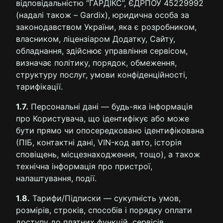
відповідальністю “ГАРДІКС”, ЄДРПОУ 45229992
(надалі також – Gardix), юридична особа за
законодавством України, яка є розробником,
власником, ліцензіаром Додатку, Сайту,
обладнання, здійснює управління сервісом,
визначає політику, порядок, обмеження,
структуру послуг, умови конфіденційності,
тарифікації.
1.7.
Персональні дані — будь-яка інформація
про Користувача, що ідентифікує або може
бути прямо чи опосередковано ідентифікована
(ПІБ, контактні дані, VIN-код авто, історія
сповіщень, місцезнаходження, тощо), а також
технічна інформація про пристрої,
налаштування, події.
1.8.
Тарифи/Підписки — сукупність умов,
розмірів, строків, способів і порядку оплати
доступу до платних функцій, сервісів,