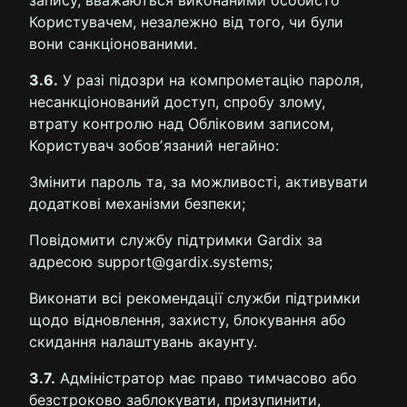
запису, вважаються виконаними особисто
Користувачем, незалежно від того, чи були
вони санкціонованими.
3.6.
У разі підозри на компрометацію пароля,
несанкціонований доступ, спробу злому,
втрату контролю над Обліковим записом,
Користувач зобовʼязаний негайно:
Змінити пароль та, за можливості, активувати
додаткові механізми безпеки;
Повідомити службу підтримки Gardix за
адресою support@gardix.systems;
Виконати всі рекомендації служби підтримки
щодо відновлення, захисту, блокування або
скидання налаштувань акаунту.
3.7.
Адміністратор має право тимчасово або
безстроково заблокувати, призупинити,