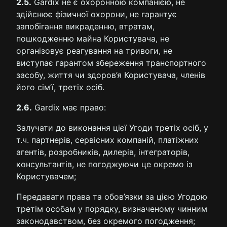
2.5.
Gardix не є охоронною компанією, не
здійснює фізичної охорони, не гарантує
запобігання викраденню, втратам,
пошкодженню майна Користувача, не
організовує реагування на тривоги, не
виступає гарантом збереження транспортного
засобу, життя чи здоров’я Користувача, членів
його сім’ї, третіх осіб.
2.6.
Gardix має право:
Залучати до виконання цієї Угоди третіх осіб, у
т.ч. партнерів, сервісних компаній, платіжних
агентів, розробників, дилерів, інтеграторів,
консультантів, не погоджуючи це окремо із
Користувачем;
Передавати права та обов’язки за цією Угодою
третім особам у порядку, визначеному чинним
законодавством, без окремого погодження;