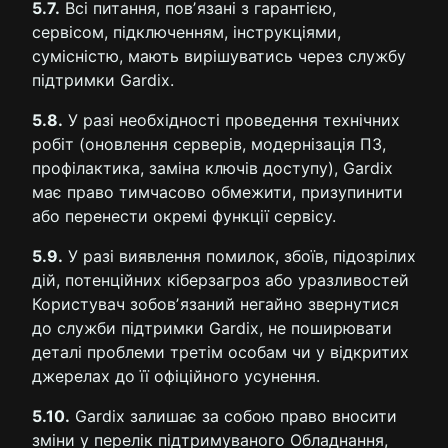
5.7.
Всі питання, повʼязані з гарантією,
сервісом, підключенням, інструкціями,
сумісністю, мають вирішуватись через службу
підтримки Gardix.
5.8.
У разі необхідності проведення технічних
робіт (оновлення серверів, модернізація ПЗ,
профілактика, заміна ключів доступу), Gardix
має право тимчасово обмежити, призупинити
або перенести окремі функції сервісу.
5.9.
У разі виявлення помилок, збоїв, підозрілих
дій, потенційних кіберзагроз або уразливостей
Користувач зобовʼязаний негайно звернутися
до служби підтримки Gardix, не поширювати
деталі проблеми третім особам чи у відкритих
джерелах до її офіційного усунення.
5.10.
Gardix залишає за собою право вносити
зміни у перелік підтримуваного Обладнання,